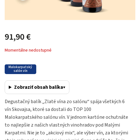
91,90 €
Momentálne nedostupné
Malokarpatský
salón vín
▾
Zobraziť obsah balíka
Degustačný balík „Zlaté vína zo salónu“ spája všetkých 6
vín Skovajsa, ktoré sa dostali do TOP 100
Malokarpatského salónu vín. V jednom kartóne ochutnáte
to najlepšie z našich vlastných vinohradov pod Malými
Karpatmi. Nie je to „akciový mix“, ale výber vín, za ktorými