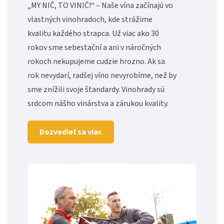
„MY NIČ, TO VINIČ!“ – Naše vína začínajú vo
vlastných vinohradoch, kde strážime
kvalitu každého strapca. Už viac ako 30
rokov sme sebestační a ani v náročných
rokoch nekupujeme cudzie hrozno. Ak sa
rok nevydarí, radšej víno nevyrobíme, než by
sme znížili svoje štandardy. Vinohrady sú
srdcom nášho vinárstva a zárukou kvality.
Dozvedieť sa viac