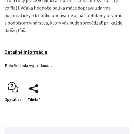
stoja roky práce vo vinici aj v pivnici. Cena odráža to, čo je
vo fľaši. Vďaka hodnote balíka máte dopravu zdarma
automaticky a k balíku pridávame aj náš obľúbený otvárač
s podpisom vinárstva, ktorý vás bude sprevádzať pri každej
ďalšej fľaši.
Detailné informácie
Položka bola vypredaná…
Opýtať sa
Zdieľať