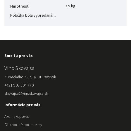
7.5 kg
Hmotnosť
:
Položka bola vypredaná…
Sme tu pre vás
Víno Skovajsa
Kupeckého 73, 902 01 Pezinok
+421 908 504 770
skovajsa@vinoskovajsa.sk
Informácie pre vás
Ako nakupovať
Obchodné podmienky