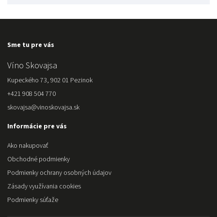
Sme tu pre vás
Víno Skovajsa
Kupeckého 73, 902 01 Pezinok
+421 908 504 770
skovajsa@vinoskovajsa.sk
Informácie pre vás
Ako nakupovať
Obchodné podmienky
Podmienky ochrany osobných údajov
Zásady využívania cookies
Podmienky súťaže