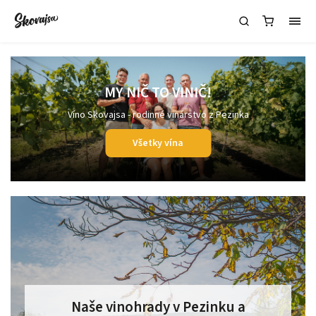
MY NIČ TO VINIČ!
Víno Skovajsa - rodinné vinárstvo z Pezinka
Všetky vína
Naše vinohrady v Pezinku a