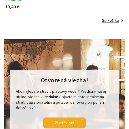
19,40 €
Do košíka
Otvorená viecha!
Ako najlepšie stráviť piatkový večer? Predsa v našej
útulnej vieche v Pezinku! Objavte miesto ideálne na
stretnutia s priateľmi a pútavé rozhovory pri pohári
dobrého vína.
Zistiť viac!