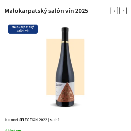
Malokarpatský salón vín 2025
Previous
Next
Malokarpatský
salón vín
Neronet SELECTION 2022 | suché
Skladom