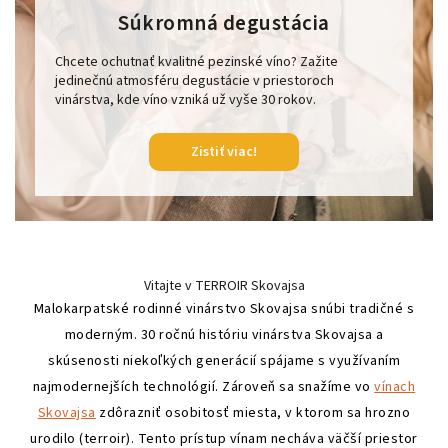
Súkromná degustácia
Chcete ochutnať kvalitné pezinské víno? Zažite
jedinečnú atmosféru degustácie v priestoroch
vinárstva, kde víno vzniká už vyše 30 rokov.
Zistiť viac!
Vitajte v TERROIR Skovajsa
Malokarpatské rodinné vinárstvo Skovajsa snúbi tradičné s
moderným. 30 ročnú históriu vinárstva Skovajsa a
skúsenosti niekoľkých generácií spájame s využívaním
najmodernejších technológií. Zároveň sa snažíme vo
vínach
Skovajsa
zdôrazniť osobitosť miesta, v ktorom sa hrozno
urodilo (terroir). Tento prístup vínam necháva väčší priestor