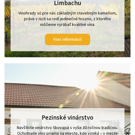
Limbachu
Vinohrady sú pre nás základným stavebným kameňom,
práve v nich sa rodí jedinečné hrozno, z ktorého
môžeme vyrábať kvalitné vína.
Viac informácií
Pezinské vinárstvo
Navštívte vinárstvo Skovajsa s vyše 30 ročnou tradíciou.
Ochutnajte víno priamo na mieste, kde vzniká – v meste