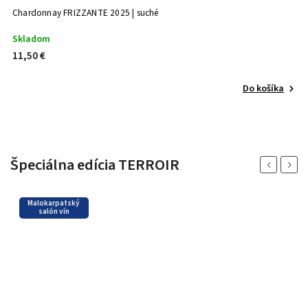
Chardonnay FRIZZANTE 2025 | suché
SE
Skladom
S
11,50 €
1
Do košíka
Špeciálna edícia TERROIR
Previous
Next
Malokarpatský
salón vín