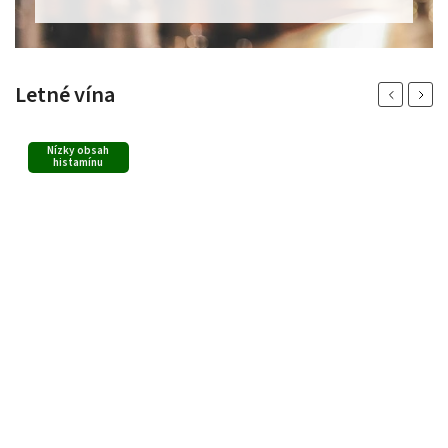
Letné vína
Previous
Next
Nízky obsah
histamínu