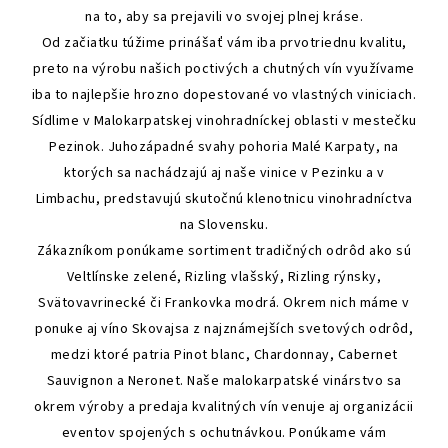
na to, aby sa prejavili vo svojej plnej kráse.
Od začiatku túžime prinášať vám iba prvotriednu kvalitu,
preto na výrobu našich poctivých a chutných vín využívame
iba to najlepšie hrozno dopestované vo vlastných viniciach.
Sídlime v Malokarpatskej vinohradníckej oblasti v mestečku
Pezinok. Juhozápadné svahy pohoria Malé Karpaty, na
ktorých sa nachádzajú aj naše vinice v Pezinku a v
Limbachu, predstavujú skutočnú klenotnicu vinohradníctva
na Slovensku.
Zákazníkom ponúkame sortiment tradičných odrôd ako sú
Veltlínske zelené, Rizling vlašský, Rizling rýnsky,
Svätovavrinecké či Frankovka modrá. Okrem nich máme v
ponuke aj víno Skovajsa z najznámejších svetových odrôd,
medzi ktoré patria Pinot blanc, Chardonnay, Cabernet
Sauvignon a Neronet. Naše malokarpatské vinárstvo sa
okrem výroby a predaja kvalitných vín venuje aj organizácii
eventov spojených s ochutnávkou. Ponúkame vám