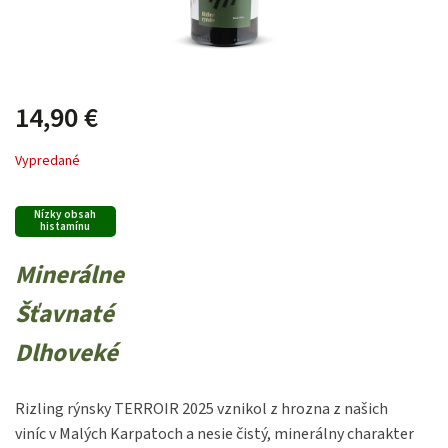
14,90 €
Vypredané
Nízky obsah
histamínu
Minerálne
Šťavnaté
Dlhoveké
Rizling rýnsky TERROIR 2025 vznikol z hrozna z našich
viníc v Malých Karpatoch a nesie čistý, minerálny charakter