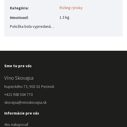
Rizling rýnsky
Kategória
:
1.3 kg
Hmotnosť
:
Položka bola vypredaná…
Sme tu pre vás
Víno Skovajsa
Kupeckého 73, 902 01 Pezinok
+421 908 504 770
skovajsa@vinoskovajsa.sk
Informácie pre vás
Ako nakupovať