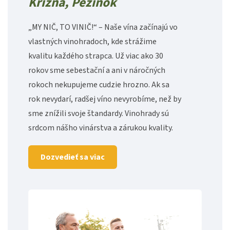
Krížna, Pezinok
„MY NIČ, TO VINIČ!“ – Naše vína začínajú vo
vlastných vinohradoch, kde strážime
kvalitu každého strapca. Už viac ako 30
rokov sme sebestační a ani v náročných
rokoch nekupujeme cudzie hrozno. Ak sa
rok nevydarí, radšej víno nevyrobíme, než by
sme znížili svoje štandardy. Vinohrady sú
srdcom nášho vinárstva a zárukou kvality.
Dozvedieť sa viac