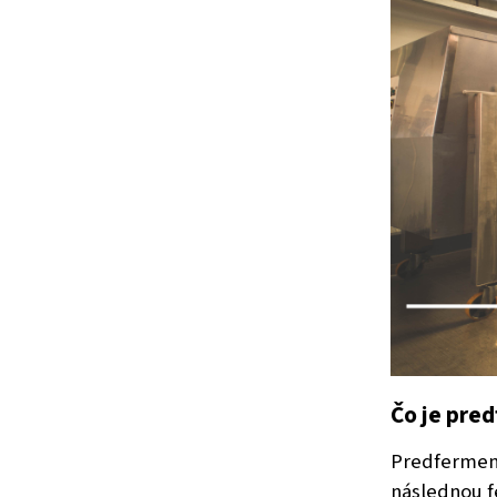
Čo je pre
Predferment
následnou f