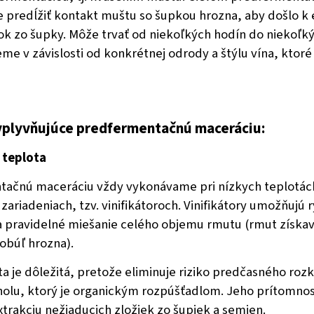
e predĺžiť kontakt muštu so šupkou hrozna, aby došlo k e
ok zo šupky. Môže trvať od niekoľkých hodín do niekoľkýc
eme v závislosti od konkrétnej odrody a štýlu vína, kto
vplyvňujúce predfermentačnú maceráciu:
 teplota
ačnú maceráciu vždy vykonávame pri nízkych teplotác
zariadeniach, tzv. vinifikátoroch. Vinifikátory umožňujú 
a pravidelné miešanie celého objemu rmutu (rmut získ
obúľ hrozna).
a je dôležitá, pretože eliminuje riziko predčasného rozk
holu, ktorý je organickým rozpúšťadlom. Jeho prítomnos
xtrakciu nežiaducich zložiek zo šupiek a semien.