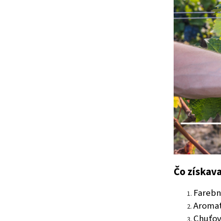
Čo získav
Farebn
Aromat
Chuťov