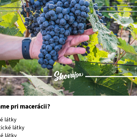
ame pri macerácii?
é látky
ické látky
é látky