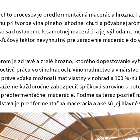
chto procesov je predfermentačná macerácia hrozna. Tá
hu pri tvorbe vína plného lahodnej chuti a pôvabnej aróm
o sa dostaneme k samotnej macerácii a jej výhodám, m
kľúčový faktor nevyhnutný pre zaradenie macerácie do
rom je zdravé a zrelé hrozno, ktorého dopestovanie vy
octivú prácu vo vinohradoch. Vinohradníctvo a vinárstvo
; práve vďaka možnosti mať vlastný vinohrad a 100 %-nú 
ážeme každoročne zabezpečiť špičkovú surovinu s pot
e predfermentačnej macerácie. Poďme sa teraz pozrieť na
dstavuje predfermentačná macerácia a aké sú jej hlavné