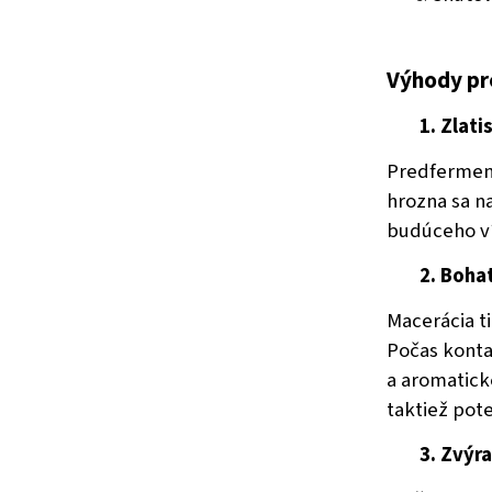
Výhody pr
1. Zlati
Predferment
hrozna sa n
budúceho ví
2. Boha
Macerácia ti
Počas konta
a aromatick
taktiež pote
3. Zvýr