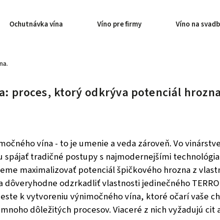
Ochutnávka vína
Víno pre firmy
Víno na svad
na.
a: proces, ktorý odkrýva potenciál hrozna
močného vína - to je umenie a veda zároveň. Vo vinárstv
spájať tradičné postupy s najmodernejšími technológia
me maximalizovať potenciál špičkového hrozna z vlast
a dôveryhodne odzrkadliť vlastnosti jedinečného TERRO
ceste k vytvoreniu výnimočného vína, ktoré očarí vaše c
 mnoho dôležitých procesov. Viaceré z nich vyžadujú cit 