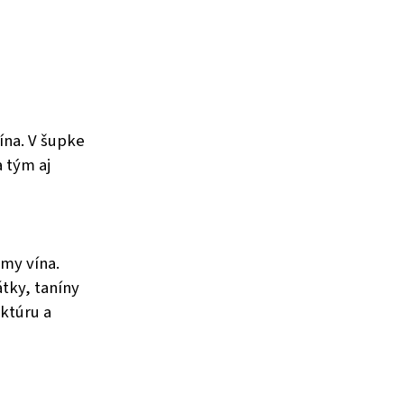
ína. V šupke
 tým aj
ómy vína.
tky, taníny
uktúru a