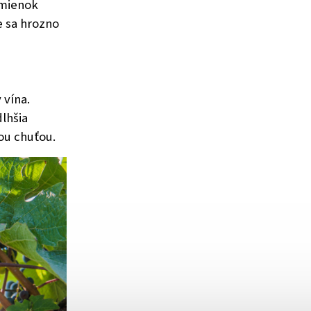
dmienok
e sa hrozno
 vína.
lhšia
ou chuťou.