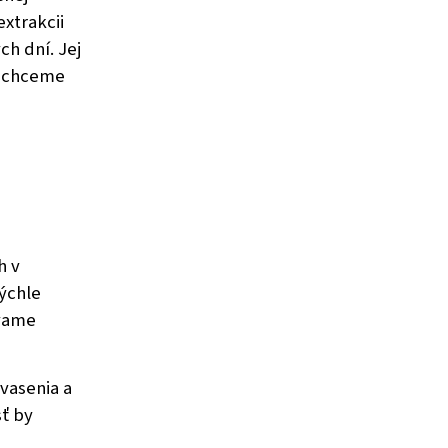
xtrakcii
h dní. Jej
ré chceme
h v
rýchle
avame
vasenia a
ť by