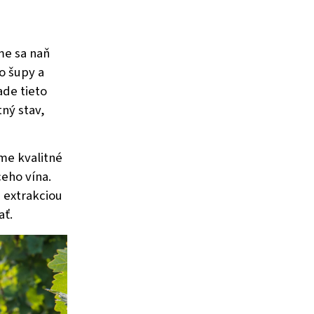
me sa naň
o šupy a
de tieto
tný stav,
me kvalitné
eho vína.
 extrakciou
ať.