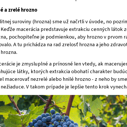
é a zrelé hrozno
itnej suroviny (hrozna) sme už načrtli v úvode, no pozri
e. Keďže macerácia predstavuje extrakciu cenných látok z
na, pochopiteľne je podmienkou, aby hrozno v prvom ra
valo. A tu prichádza na rad zrelosť hrozna a jeho zdravo
 hrozna.
cerácie je zmysluplné a prínosné len vtedy, ak maceruje
hujúce látky, ktorých extrakcia obohatí charakter budúc
 macerovať nezrelé alebo hnilé hrozno - z neho by sme
y nežiaduce. V takom prípade je lepšie tento krok vynech