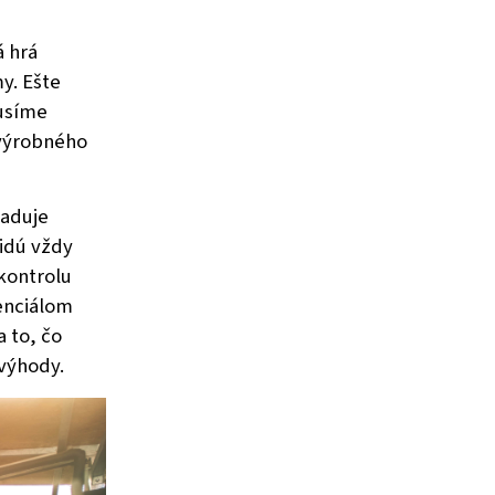
 hrá
y. Ešte
usíme
 výrobného
žaduje
 idú vždy
kontrolu
enciálom
 to, čo
 výhody.