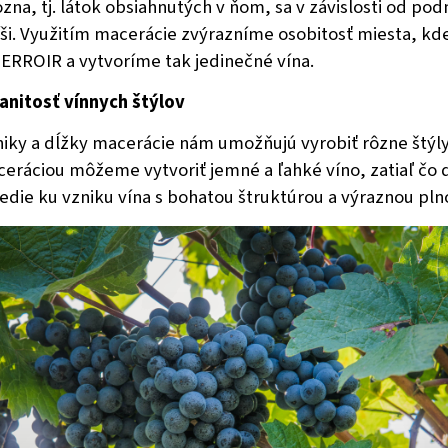
zna, tj. látok obsiahnutých v ňom, sa v závislosti od po
ši. Využitím macerácie zvýrazníme osobitosť miesta, kd
 TERROIR a vytvoríme tak jedinečné vína.
anitosť vínnych štýlov
iky a dĺžky macerácie nám umožňujú vyrobiť rôzne štýly
eráciou môžeme vytvoriť jemné a ľahké víno, zatiaľ čo d
edie ku vzniku vína s bohatou štruktúrou a výraznou pln