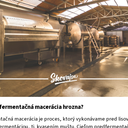
dfermentačná macerácia hrozna?
ačná macerácia je proces, ktorý vykonávame pred liso
ermentáciou, tj. kvasením muštu. Cieľom predfermenta