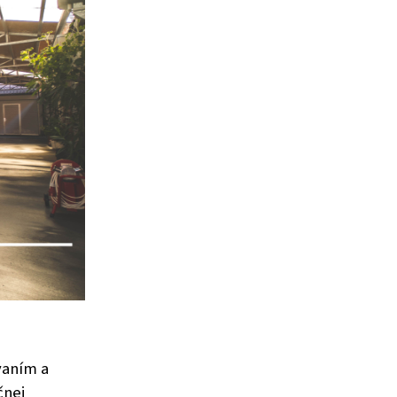
vaním a
čnej