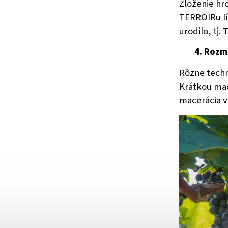
Zloženie hro
TERROIRu lí
urodilo, tj.
4. Rozm
Rôzne techn
Krátkou mac
macerácia v