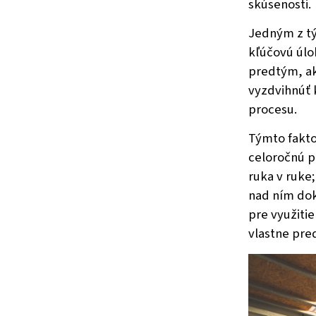
skúsenosti.
Jedným z tý
kľúčovú úlo
predtým, ak
vyzdvihnúť 
procesu.
Týmto fakto
celoročnú p
ruka v ruke
nad ním dok
pre využiti
vlastne pre