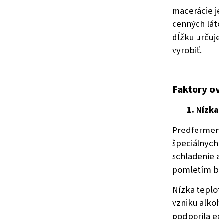
macerácie j
cenných lát
dĺžku určuj
vyrobiť.
Faktory o
1. Nízka
Predferment
špeciálnych 
schladenie 
pomletím b
Nízka teplot
vzniku alko
podporila e