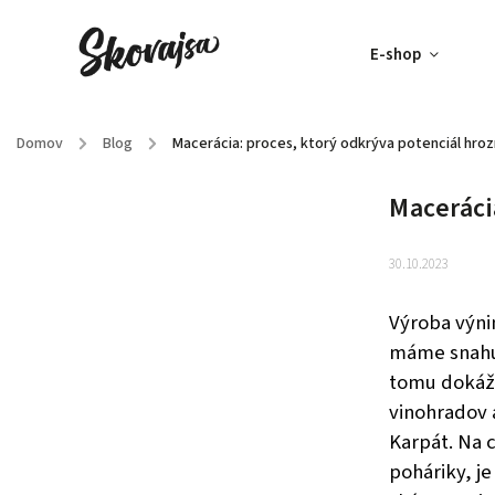
E-shop
Domov
/
Blog
/
Macerácia: proces, ktorý odkrýva potenciál hroz
Maceráci
30.10.2023
Výroba výni
máme snahu 
tomu dokáže
vinohradov 
Karpát. Na 
poháriky, je