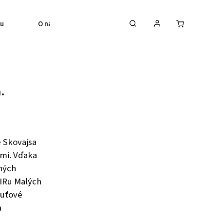
bu
O nás
Blog
Kontakt
.
e Skovajsa
mi. Vďaka
ných
IRu Malých
huťové
a