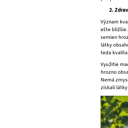
2. Zdrav
Význam kval
ešte bližši
semien hroz
látky obsaho
teda kvalita
Využitie ma
hrozno obsa
Nemá zmysel
získali látk