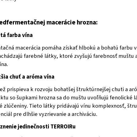
edfermentačnej macerácie hrozna:
stá farba vína
ačná macerácia pomáha získať hlbokú a bohatú farbu v
achádzajú farebné látky, ktoré zvyšujú farebnosť muštu a
na.
tšia chuť a aróma vína
ež prispieva k rozvoju bohatšej štruktúrnejšej chuti a ar
ktu so šupkami hrozna sa do muštu uvoľňujú fenolické lá
é zlúčeniny. Tieto látky pridávajú vínu komplexnosť, štr
nciál pre dlhšie vyzrievanie a archiváciu.
aznenie jedinečnosti TERROIRu