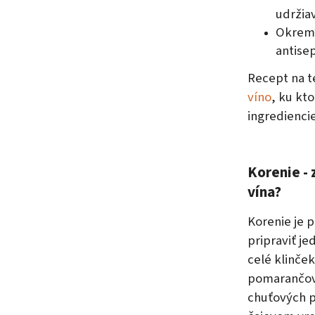
udržia
Okrem 
antisep
Recept na t
víno
, ku kt
ingrediencie
Korenie - 
vína?
Korenie je p
pripraviť je
celé klinček
pomarančove
chuťových p