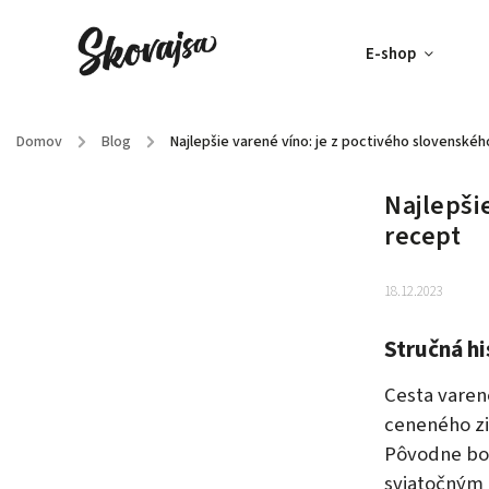
E-shop
Domov
/
Blog
/
Najlepšie varené víno: je z poctivého slovenského
Najlepši
recept
18.12.2023
Stručná hi
Cesta varen
ceneného zi
Pôvodne bol
sviatočným 