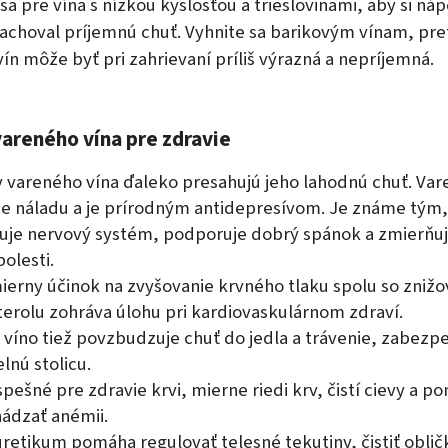
a pre vína s nízkou kyslosťou a trieslovinami, aby si nápo
zachoval príjemnú chuť. Vyhnite sa barikovým vínam, pre
vín môže byť pri zahrievaní príliš výrazná a nepríjemná.
vareného vína pre zdravie
 vareného vína ďaleko presahujú jeho lahodnú chuť. Var
je náladu a je prírodným antidepresívom. Je známe tým,
uje nervový systém, podporuje dobrý spánok a zmierňu
olesti.
ierny účinok na zvyšovanie krvného tlaku spolu so zniž
terolu zohráva úlohu pri kardiovaskulárnom zdraví.
 víno tiež povzbudzuje chuť do jedla a trávenie, zabezp
lnú stolicu.
pešné pre zdravie krvi, mierne riedi krv, čistí cievy a p
ádzať anémii.
uretikum pomáha regulovať telesné tekutiny, čistiť oblič