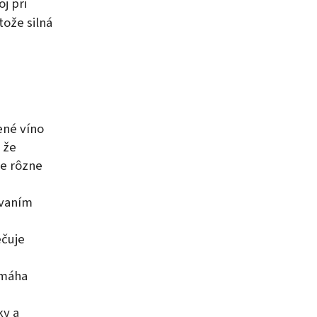
j pri
tože silná
ené víno
 že
je rôzne
ovaním
ečuje
omáha
ky a