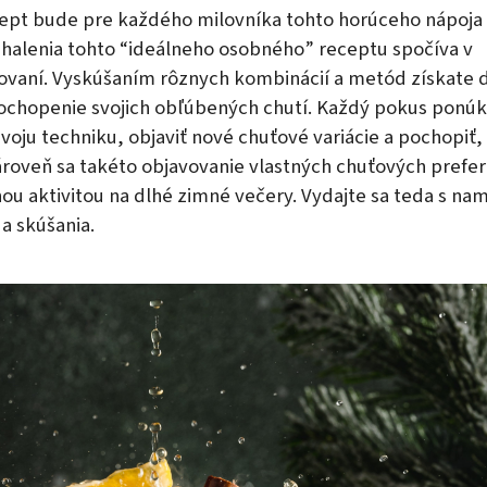
cept bude pre každého milovníka tohto horúceho nápoja 
halenia tohto “ideálneho osobného” receptu spočíva v
vaní. Vyskúšaním rôznych kombinácií a metód získate 
ochopenie svojich obľúbených chutí. Každý pokus ponú
voju techniku, objaviť nové chuťové variácie a pochopiť,
Zároveň sa takéto objavovanie vlastných chuťových prefe
ou aktivitou na dlhé zimné večery. Vydajte sa teda s nam
a skúšania.