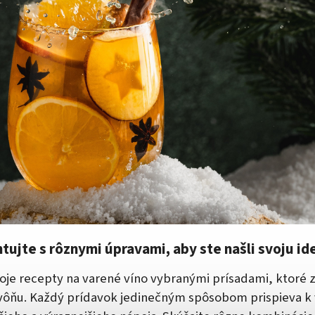
ujte s rôznymi úpravami, aby ste našli svoju id
voje recepty na varené víno vybranými prísadami, ktoré 
 vôňu. Každý prídavok jedinečným spôsobom prispieva k