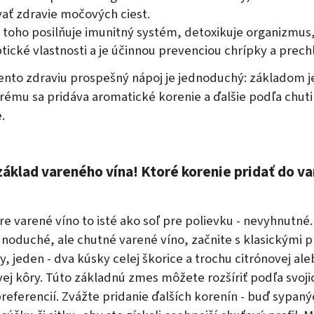
vať zdravie močových ciest.
toho posilňuje imunitný systém, detoxikuje organizmus
tické vlastnosti a je účinnou prevenciou chrípky a prech
ento zdraviu prospešný nápoj je jednoduchý: základom 
orému sa pridáva aromatické korenie a ďalšie podľa chuti
.
základ vareného vína! Ktoré korenie pridať do v
re varené víno to isté ako soľ pre polievku - nevyhnutné
dnoduché, ale chutné varené víno, začnite s klasickými p
y, jeden - dva kúsky celej škorice a trochu citrónovej al
j kôry. Túto základnú zmes môžete rozšíriť podľa svoji
referencií. Zvážte pridanie ďalších korenín - buď sypaný