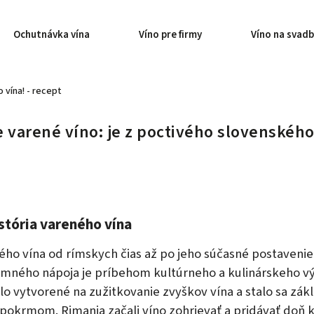
Ochutnávka vína
Víno pre firmy
Víno na svad
 vína! - recept
e varené víno: je z poctivého slovenského 
stória vareného vína
ého vína od rímskych čias až po jeho súčasné postavenie
mného nápoja je príbehom kultúrneho a kulinárskeho vý
o vytvorené na zužitkovanie zvyškov vína a stalo sa zá
pokrmom. Rimania začali víno zohrievať a pridávať doň k