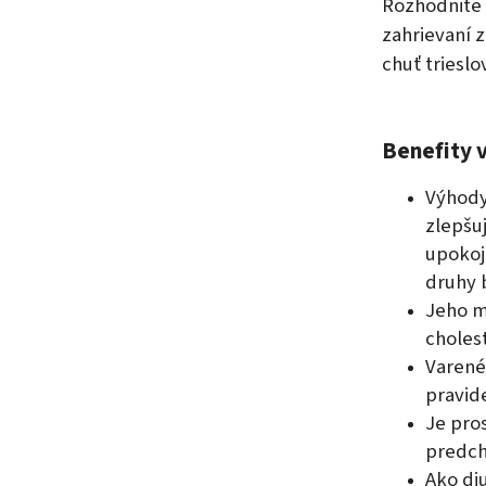
Rozhodnite s
zahrievaní 
chuť trieslo
Benefity 
Výhody
zlepšu
upokoj
druhy b
Jeho m
choles
Varené
pravide
Je pros
predch
Ako di