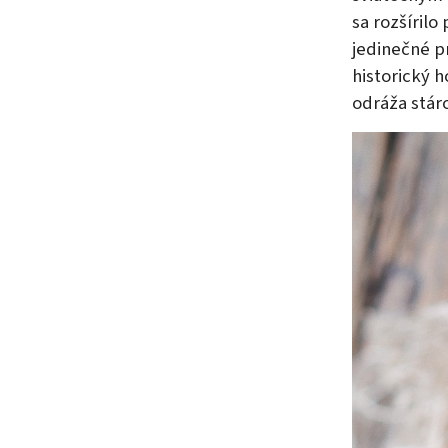
sa rozšírilo
jedinečné p
historický 
odráža stáro