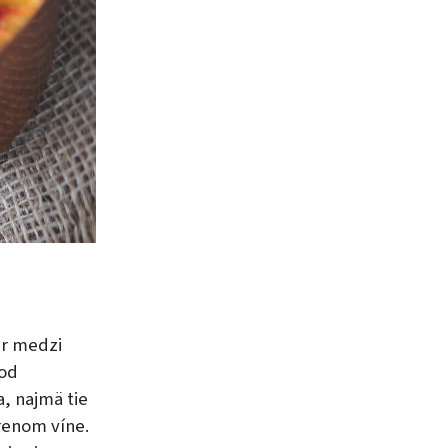
er medzi
 od
, najmä tie
renom víne.