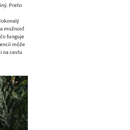
iný. Preto
dokonalý
ka možnosť
 čo funguje
rencií môže
i na cestu