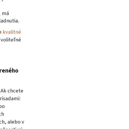
, má
ladnutia.
je
kvalitné
 voliteľné
areného
. Ak chcete
rísadami:
ebo
ch
ch, alebo v