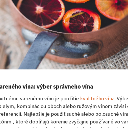
areného vína: výber správneho vína
hutnému varenému vínu je použitie
kvalitného vína
. Výb
ielym, kombináciou oboch alebo ružovým vínom závisí
ferencií. Najlepšie je použiť suché alebo polosuché vína
tónmi, ktoré dopĺňajú korenie zvyčajne používané vo va