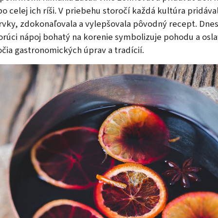
 po celej ich ríši. V priebehu storočí každá kultúra pridáva
rvky, zdokonaľovala a vylepšovala pôvodný recept. Dnes
horúci nápoj bohatý na korenie symbolizuje pohodu a osla
čia gastronomických úprav a tradícií.