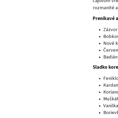
čajovom vrec
rozmanité a
Prenikavé a
Zázvor
Bobkov
Nové k
Červen
Badián
Sladko kore
Fenikl
Karda
Korian
Muškát
Vanilk
Boriev