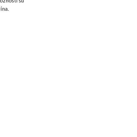
Možnosti sú
ína.