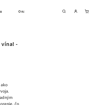
bu
O nás
Blog
Kontakt
vína! -
 ako
voja.
kladným
orenie, čo