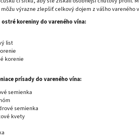
úšku či sitku, aby ste získali osobnejší chuťový profil. 
 môžu výrazne zlepšiť celkový dojem z vášho vareného v
 ostré koreniny do vareného vína:
ý list
orenie
é korenie
niace prísady do vareného vína:
ové semienka
móm
drové semienka
ové kvety
a
ka