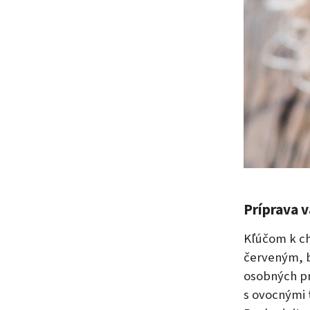
Príprava v
Kľúčom k c
červeným, b
osobných pre
s ovocnými 