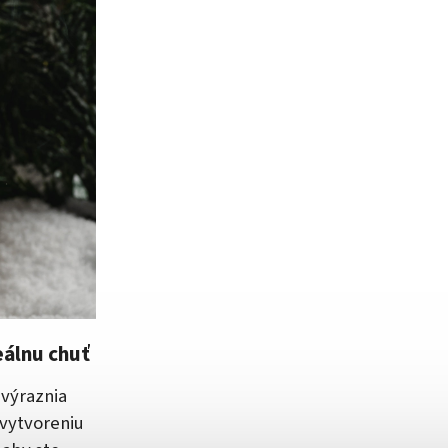
eálnu chuť
zvýraznia
 vytvoreniu